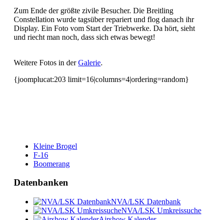
Zum Ende der größte zivile Besucher. Die Breitling
Constellation wurde tagsüber repariert und flog danach ihr
Display. Ein Foto vom Start der Triebwerke. Da hört, sieht
und riecht man noch, dass sich etwas bewegt!
Weitere Fotos in der
Galerie
.
{joomplucat:203 limit=16|columns=4|ordering=random}
Kleine Brogel
F-16
Boomerang
Datenbanken
NVA/LSK Datenbank
NVA/LSK Umkreissuche
Airshow Kalender