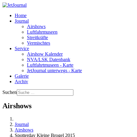
Home
Journal
Airshows
Luftfahrmuseen
Streitkräfte
Vermischtes
Service
Airshow Kalender
NVA/LSK Datenbank
Luftfahrtmuseen - Karte
JetJournal unterwegs - Karte
Galerie
Archiv
Suchen
Airshows
Journal
Airshows
Spotterday Kleine Brogel 2015