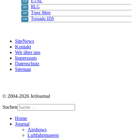
ETNL
328
RLG
283
Tiger Meet
249
Tornado IDS
244
SiteNews
Kontakt
Wir über uns
Impressum
Datenschutz
Sitemap
© 2004-2026 JetJournal
Suchen
Home
Journal
Airshows
Luftfahrmuseen