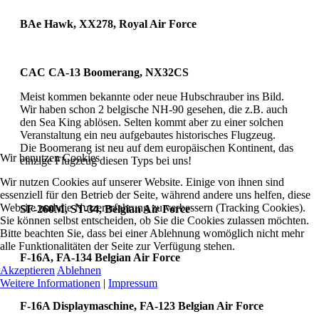
BAe Hawk, XX278, Royal Air Force
CAC CA-13 Boomerang, NX32CS
Meist kommen bekannte oder neue Hubschrauber ins Bild.
Wir haben schon 2 belgische NH-90 gesehen, die z.B. auch
den Sea King ablösen. Selten kommt aber zu einer solchen
Veranstaltung ein neu aufgebautes historisches Flugzeug.
Die Boomerang ist neu auf dem europäischen Kontinent, das
Wir benutzen Cookies
einzige Flugzeug diesen Typs bei uns!
Wir nutzen Cookies auf unserer Website. Einige von ihnen sind
essenziell für den Betrieb der Seite, während andere uns helfen, diese
Website und die Nutzererfahrung zu verbessern (Tracking Cookies).
SF-260M, ST-34, Belgian Air Force
Sie können selbst entscheiden, ob Sie die Cookies zulassen möchten.
Bitte beachten Sie, dass bei einer Ablehnung womöglich nicht mehr
alle Funktionalitäten der Seite zur Verfügung stehen.
F-16A, FA-134 Belgian Air Force
Akzeptieren
Ablehnen
Weitere Informationen
|
Impressum
F-16A Displaymaschine, FA-123 Belgian Air Force