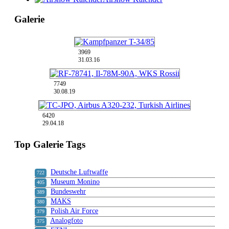
Galerie
3969
31.03.16
7749
30.08.19
6420
29.04.18
Top Galerie Tags
Deutsche Luftwaffe
722
Museum Monino
405
Bundeswehr
389
MAKS
380
Polish Air Force
379
Analogfoto
375