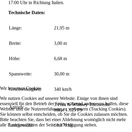
17:00 Uhr in Richtung Italien.
Technische Daten:
Länge:
21,95 m
Breite:
3,00 m
Höhe:
6,68 m
Spannweite:
30,00 m
Wir benutzen Cookies
Geschwindigkeit:
340 km/h
Wir nutzen Cookies auf unserer Website. Einige von ihnen sind
essenziell für den Betrieb der Seite, während andere uns helfen, diese
3 Pratt & Whitney Triebwerke
Antrieb:
Website und die Nutzererfahrung zu verbessern (Tracking Cookies).
mit je 1.125 PS
Sie können selbst entscheiden, ob Sie die Cookies zulassen möchten.
Bitte beachten Sie, dass bei einer Ablehnung womöglich nicht mehr
alle Funktionalitäten der Seite zur Verfügung stehen.
Leergewicht:
10.070 kg