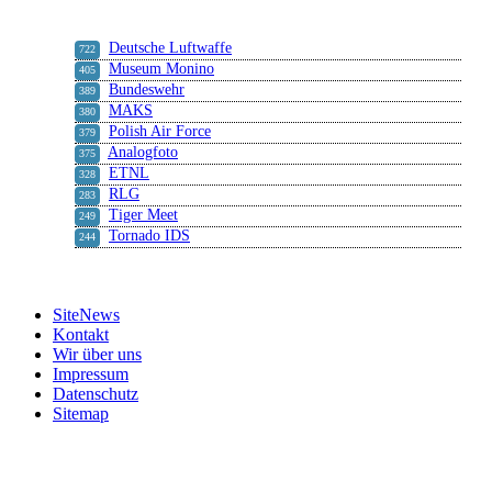
Deutsche Luftwaffe
722
Museum Monino
405
Bundeswehr
389
MAKS
380
Polish Air Force
379
Analogfoto
375
ETNL
328
RLG
283
Tiger Meet
249
Tornado IDS
244
SiteNews
Kontakt
Wir über uns
Impressum
Datenschutz
Sitemap