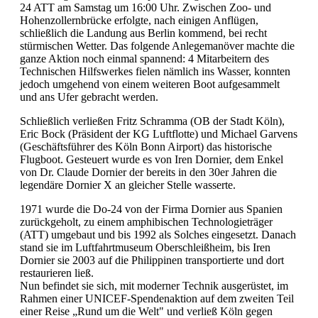
24 ATT am Samstag um 16:00 Uhr. Zwischen Zoo- und
Hohenzollernbrücke erfolgte, nach einigen Anflügen,
schließlich die Landung aus Berlin kommend, bei recht
stürmischen Wetter. Das folgende Anlegemanöver machte die
ganze Aktion noch einmal spannend: 4 Mitarbeitern des
Technischen Hilfswerkes fielen nämlich ins Wasser, konnten
jedoch umgehend von einem weiteren Boot aufgesammelt
und ans Ufer gebracht werden.
Schließlich verließen Fritz Schramma (OB der Stadt Köln),
Eric Bock (Präsident der KG Luftflotte) und Michael Garvens
(Geschäftsführer des Köln Bonn Airport) das historische
Flugboot. Gesteuert wurde es von Iren Dornier, dem Enkel
von Dr. Claude Dornier der bereits in den 30er Jahren die
legendäre Dornier X an gleicher Stelle wasserte.
1971 wurde die Do-24 von der Firma Dornier aus Spanien
zurückgeholt, zu einem amphibischen Technologieträger
(ATT) umgebaut und bis 1992 als Solches eingesetzt. Danach
stand sie im Luftfahrtmuseum Oberschleißheim, bis Iren
Dornier sie 2003 auf die Philippinen transportierte und dort
restaurieren ließ.
Nun befindet sie sich, mit moderner Technik ausgerüstet, im
Rahmen einer UNICEF-Spendenaktion auf dem zweiten Teil
einer Reise „Rund um die Welt" und verließ Köln gegen