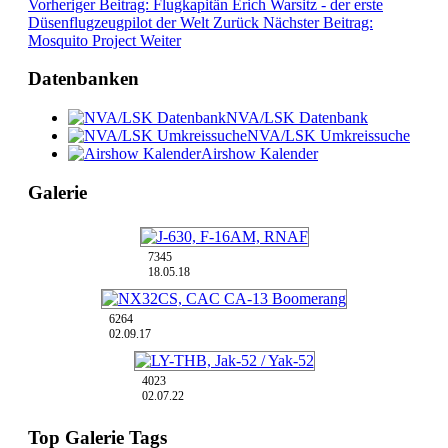
Vorheriger Beitrag: Flugkapitän Erich Warsitz - der erste
Düsenflugzeugpilot der Welt
Zurück
Nächster Beitrag:
Mosquito Project
Weiter
Datenbanken
NVA/LSK Datenbank
NVA/LSK Umkreissuche
Airshow Kalender
Galerie
7345
18.05.18
6264
02.09.17
4023
02.07.22
Top Galerie Tags