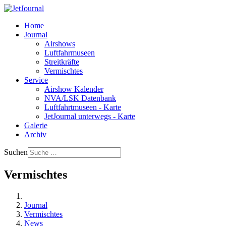
Home
Journal
Airshows
Luftfahrmuseen
Streitkräfte
Vermischtes
Service
Airshow Kalender
NVA/LSK Datenbank
Luftfahrtmuseen - Karte
JetJournal unterwegs - Karte
Galerie
Archiv
Suchen
Vermischtes
Journal
Vermischtes
News