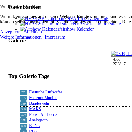
Wir benutzen Cookies
Datenbanken
Wir nutzen Cookies auf unserer Website. Einige von ihnen sind essenzi
NVA/LSK Datenbank
können selbst entscheiden, ob Sie die Cookies zulassen möchten. Bitte
NVA/LSK Umkreissuche
Airshow Kalender
Akzeptieren
Ablehnen
Weitere Informationen
|
Impressum
Galerie
4556
27.08.17
Top Galerie Tags
Deutsche Luftwaffe
722
Museum Monino
405
Bundeswehr
389
MAKS
380
Polish Air Force
379
Analogfoto
375
ETNL
328
RLG
283