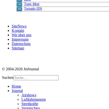
Tiger Meet
249
Tornado IDS
244
SiteNews
Kontakt
Wir über uns
Impressum
Datenschutz
Sitemap
© 2004-2026 JetJournal
Suchen
Home
Journal
Airshows
Luftfahrmuseen
Streitkräfte
Vermischtes