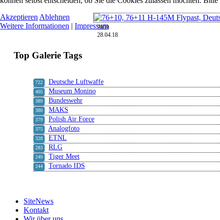
können selbst entscheiden, ob Sie die Cookies zulassen möchten. Bitte
Akzeptieren
Ablehnen
Weitere Informationen
|
Impressum
7959
28.04.18
Top Galerie Tags
Deutsche Luftwaffe
722
Museum Monino
405
Bundeswehr
389
MAKS
380
Polish Air Force
379
Analogfoto
375
ETNL
328
RLG
283
Tiger Meet
249
Tornado IDS
244
SiteNews
Kontakt
Wir über uns